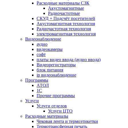
Расходные материалы СЗК
Акустомагнитные
Радиочастотные
СКУД + Подсчёт посетителей
Акустомагнитная технология
Радиочастотная технология
электромагнитная технология
Видеонаблюдение
аудио
видеокамеры
софт
платы видео ввода (аудио ввода)
Видеорегистраторы
блок питания
ip видеонаблюдение
Программы
АТОЛ
1С
Прочие программы
Услуги
Услуги отделов
Услуги ЦТО
Расходные материалы
Чековая лента и термоэтикетки
Термотрансферная печать