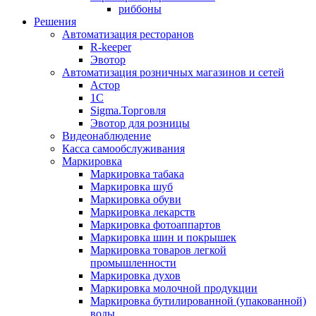
риббоны
Решения
Автоматизация ресторанов
R-keeper
Эвотор
Автоматизация розничных магазинов и сетей
Астор
1С
Sigma.Торговля
Эвотор для розницы
Видеонаблюдение
Касса самообслуживания
Маркировка
Маркировка табака
Маркировка шуб
Маркировка обуви
Маркировка лекарств
Маркировка фотоаппартов
Маркировка шин и покрышек
Маркировка товаров легкой
промышленности
Маркировка духов
Маркировка молочной продукции
Маркировка бутилированной (упакованной)
воды