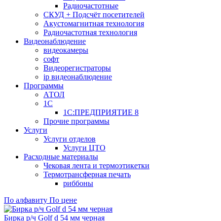
Радиочастотные
СКУД + Подсчёт посетителей
Акустомагнитная технология
Радиочастотная технология
Видеонаблюдение
видеокамеры
софт
Видеорегистраторы
ip видеонаблюдение
Программы
АТОЛ
1С
1С:ПРЕДПРИЯТИЕ 8
Прочие программы
Услуги
Услуги отделов
Услуги ЦТО
Расходные материалы
Чековая лента и термоэтикетки
Термотрансферная печать
риббоны
По алфавиту
По цене
Бирка р/ч Golf d 54 мм черная