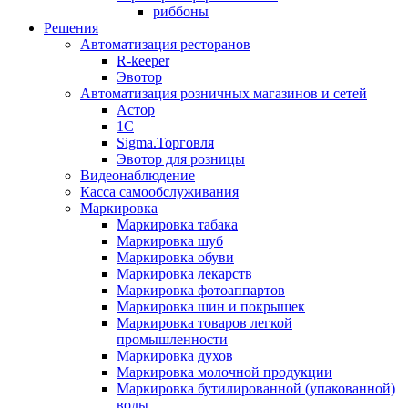
риббоны
Решения
Автоматизация ресторанов
R-keeper
Эвотор
Автоматизация розничных магазинов и сетей
Астор
1С
Sigma.Торговля
Эвотор для розницы
Видеонаблюдение
Касса самообслуживания
Маркировка
Маркировка табака
Маркировка шуб
Маркировка обуви
Маркировка лекарств
Маркировка фотоаппартов
Маркировка шин и покрышек
Маркировка товаров легкой
промышленности
Маркировка духов
Маркировка молочной продукции
Маркировка бутилированной (упакованной)
воды