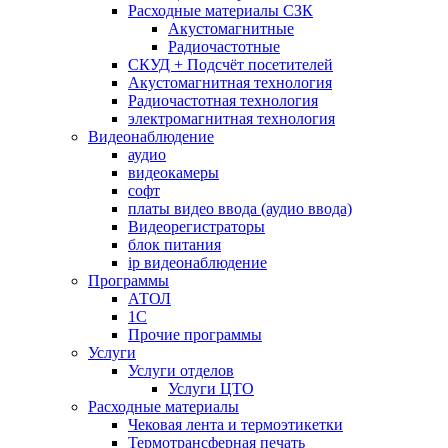
Расходные материалы СЗК
Акустомагнитные
Радиочастотные
СКУД + Подсчёт посетителей
Акустомагнитная технология
Радиочастотная технология
электромагнитная технология
Видеонаблюдение
аудио
видеокамеры
софт
платы видео ввода (аудио ввода)
Видеорегистраторы
блок питания
ip видеонаблюдение
Программы
АТОЛ
1С
Прочие программы
Услуги
Услуги отделов
Услуги ЦТО
Расходные материалы
Чековая лента и термоэтикетки
Термотрансферная печать